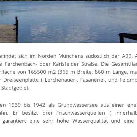
findet sich im Norden Münchens südöstlich der A99, A
ie Ferchenbach- oder Karlsfelder Straße. Die Gesamtfl
rfläche von 165500 m2 (365 m Breite, 860 m Länge, max
 Dreiseenplatte ( Lerchenauer-, Fasanerie-, und Feldm
 Stadtgebiet.
ren 1939 bis 1942 als Grundwassersee aus einer ehe
hn. Er besitzt drei Frischwasserquellen ( innerhal
s garantiert eine sehr hohe Wasserqualität und eine 