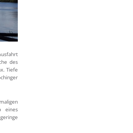
usfahrt
äche des
. Tiefe
ochinger
maligen
b eines
geringe